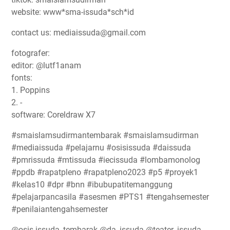
website: www*sma-issuda*sch*id
contact us: mediaissuda@gmail.com
fotografer:
editor: @lutf1anam
fonts:
1. Poppins
2. -
software: Coreldraw X7
#smaislamsudirmantembarak #smaislamsudirman
#mediaissuda #pelajarnu #osisissuda #daissuda
#pmrissuda #mtissuda #iecissuda #lombamonolog
#ppdb #rapatpleno #rapatpleno2023 #p5 #proyek1
#kelas10 #dpr #bnn #ibubupatitemanggung
#pelajarpancasila #asesmen #PTS1 #tengahsemester
#penilaiantengahsemester
@osis.issuda_tembarak @da_issuda @teater_issuda