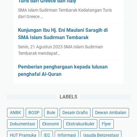
Turis dari Greece dan Italy
SMA Islam Sudirman Tembarak Kedatangan Turis
dari Greece …
Kunjungan Ibu Hj. Eni Maulani Saragih di
SMA Islam Sudirman Tembarak
Senin, 21 Agustus 2023 SMA Islam Sudirman
Tembarak mendapat…
Pemberian penghargaan kepada lulusan
penghafal Al-Quran
LABELS
ANBK
BOSP
Bule
Desain Grafis
Dewan Ambalan
Dokumentasi
Ekonomi
Ekstrakurikuler
Flyer
HUT Pramuka
IEC
Informasi
Issuda Berprestasi