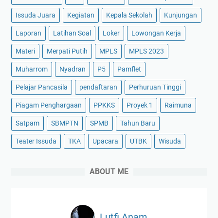
Issuda Juara
Kegiatan
Kepala Sekolah
Kunjungan
Laporan
Latihan Soal
Loker
Lowongan Kerja
Materi
Merpati Putih
MPLS
MPLS 2023
Muharrom
Nyadran
P5
Pamflet
Pelajar Pancasila
pendaftaran
Perhuruan Tinggi
Piagam Penghargaan
PPKKS
Proyek 1
Raimuna
Satpam
SBMPTN
SPMB
Tahun Baru
Teater Issuda
TKA
Upacara
UTBK
Wisuda
ABOUT ME
Lutfi Anam