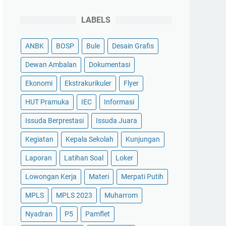
LABELS
ANBK
BOSP
Bule
Desain Grafis
Dewan Ambalan
Dokumentasi
Ekonomi
Ekstrakurikuler
Flyer
HUT Pramuka
IEC
Informasi
Issuda Berprestasi
Issuda Juara
Kegiatan
Kepala Sekolah
Kunjungan
Laporan
Latihan Soal
Loker
Lowongan Kerja
Materi
Merpati Putih
MPLS
MPLS 2023
Muharrom
Nyadran
P5
Pamflet