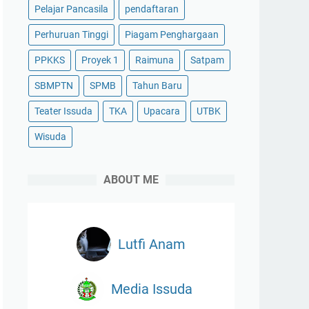
Pelajar Pancasila
pendaftaran
Perhuruan Tinggi
Piagam Penghargaan
PPKKS
Proyek 1
Raimuna
Satpam
SBMPTN
SPMB
Tahun Baru
Teater Issuda
TKA
Upacara
UTBK
Wisuda
ABOUT ME
Lutfi Anam
Media Issuda