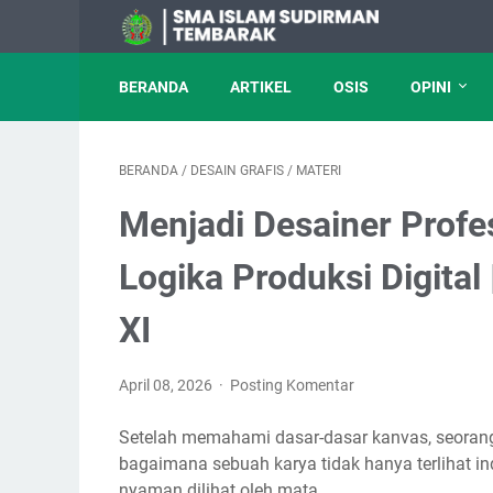
BERANDA
ARTIKEL
OSIS
OPINI
BERANDA
/
DESAIN GRAFIS
/
MATERI
Menjadi Desainer Profes
Logika Produksi Digital
XI
April 08, 2026
Posting Komentar
Setelah memahami dasar-dasar kanvas, seorang 
bagaimana sebuah karya tidak hanya terlihat ind
nyaman dilihat oleh mata.