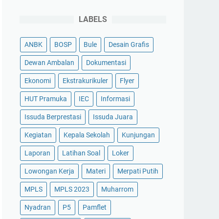
LABELS
ANBK
BOSP
Bule
Desain Grafis
Dewan Ambalan
Dokumentasi
Ekonomi
Ekstrakurikuler
Flyer
HUT Pramuka
IEC
Informasi
Issuda Berprestasi
Issuda Juara
Kegiatan
Kepala Sekolah
Kunjungan
Laporan
Latihan Soal
Loker
Lowongan Kerja
Materi
Merpati Putih
MPLS
MPLS 2023
Muharrom
Nyadran
P5
Pamflet