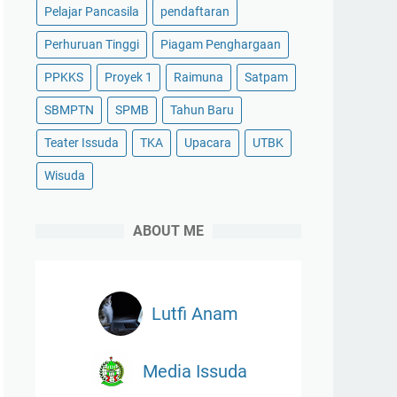
Pelajar Pancasila
pendaftaran
Perhuruan Tinggi
Piagam Penghargaan
PPKKS
Proyek 1
Raimuna
Satpam
SBMPTN
SPMB
Tahun Baru
Teater Issuda
TKA
Upacara
UTBK
Wisuda
ABOUT ME
Lutfi Anam
Media Issuda