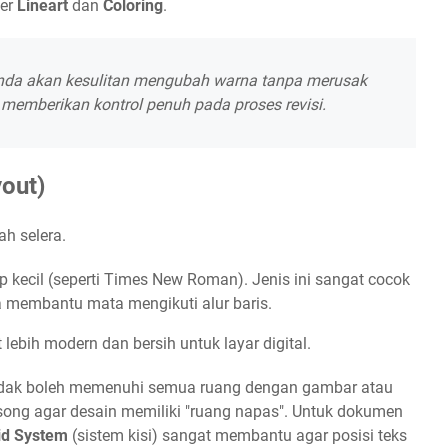
yer
Lineart
dan
Coloring
.
 Anda akan kesulitan mengubah warna tanpa merusak
 memberikan kontrol penuh pada proses revisi.
yout)
h selera.
ip kecil (seperti Times New Roman). Jenis ini sangat cocok
a membantu mata mengikuti alur baris.
 lebih modern dan bersih untuk layar digital.
tidak boleh memenuhi semua ruang dengan gambar atau
song agar desain memiliki "ruang napas". Untuk dokumen
id System
(sistem kisi) sangat membantu agar posisi teks